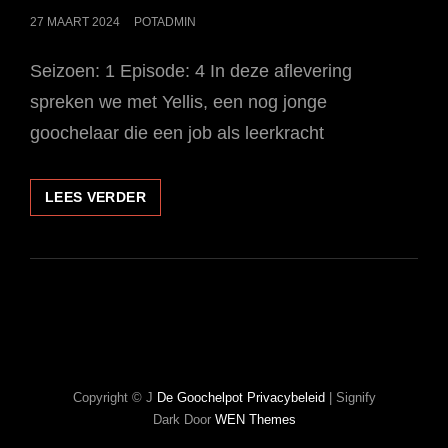
GEPLAATST
27 MAART 2024
POTADMIN
OP
Seizoen: 1 Episode: 4 In deze aflevering
spreken we met Yellis, een nog jonge
goochelaar die een job als leerkracht
YELLIS:
LEES VERDER
COMBINEERT
ZIJN
PASSIE
ALS
CLOSE-
UP
GOOCHELAAR
MET
EEN
Copyright © J
De Goochelpot
Privacybeleid
|
Signify
DRUKKE
Dark Door
WEN Themes
JOB